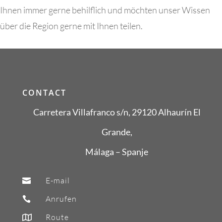
Ihnen immer gerne behilflich und möchten unser Wissen
über die Region gerne mit Ihnen teilen.
CONTACT
Carretera Villafranco s/n,
29120 Alhaurín El
Grande,
Málaga – Spanje
E-mail

Anrufen

Route
